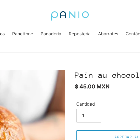
los
Panettone
Panaderia
Repostería
Abarrotes
Contác
Pain au choco
Precio
$ 45.00 MXN
habitual
Cantidad
AGREGAR AL