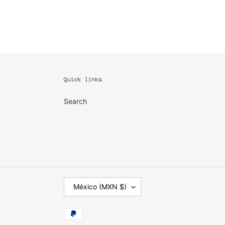
Quick links
Search
P
México (MXN $)
A
Í
S
Métodos
/
de