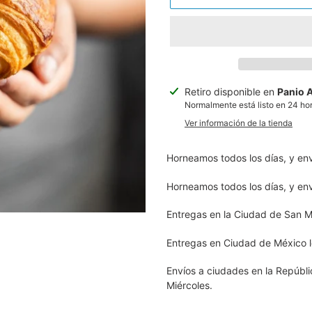
Agregando
Retiro disponible en
Panio A
el
Normalmente está listo en 24 ho
producto
Ver información de la tienda
a
tu
Horneamos todos los días, y en
carrito
Horneamos todos los días, y en
Entregas en la Ciudad de San Mi
Entregas en Ciudad de México lo
Envíos a ciudades en la Repúbli
Miércoles.